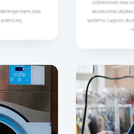
odzieżowej oraz u
detergentami oraz
skuteczniej działa
pralniczej.
systemu Lagoon dos
r