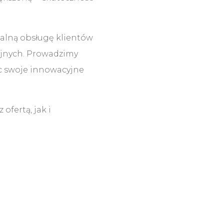
alną obsługę klientów
yjnych. Prowadzimy
ac swoje innowacyjne
ofertą, jak i