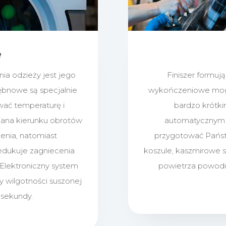
e
a odzieży jest jego
Finiszer formuj
ębnowe są specjalnie
wykończeniowe mogą
wać temperaturę i
bardzo krótk
iana kierunku obrotów
automatycznym 
enia, natomiast
przygotować Państ
edukuje zagniecenia
koszule, kaszmirowe s
 Elektroniczny system
powietrza powodu
 wilgotności suszonej
 sekundy.