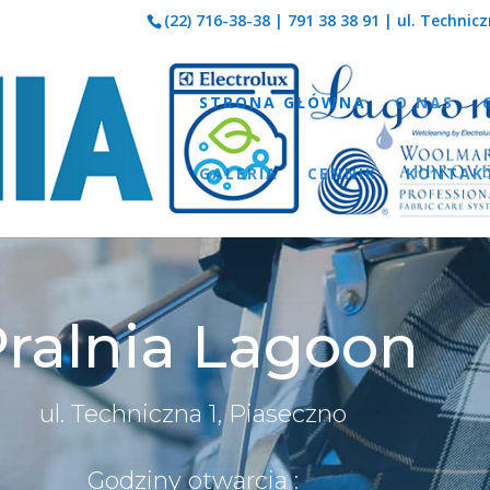
(22) 716-38-38
|
791 38 38 91
| ul. Technicz
STRONA GŁÓWNA
O NAS
GALERIA
CENNIK
KONTAK
ralnia Lagoon
ul. Techniczna 1, Piaseczno
Godziny otwarcia :