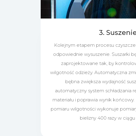
3. Suszeni
Kolejnym etapem procesu czyszczeni
odpowiednie wysuszenie. Suszarki b
zaprojektowane tak, by kontrolo
wilgotność odzieży. Automatyczna zm
bębna zwiększa wydajność susz
automatyczny system schładzania r
materiału i poprawia wynik końcowy.
pomiaru wilgotności wykonuje pomiary
bielizny 400 razy w ciągu