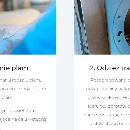
nie plam
2. Odzież tr
aniu rodzaju plam,
Posegregowana od
ry przeznaczony jest do
rodzaju tkaniny trafi
 plam.
ona w silnik ze st
kierunku obrotów b
onym powietrzem,
bardzo delikatną pra
ające na celu wstępną
zostały stworzone 
.