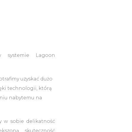
w systemie Lagoon
otrafimy uzyskać dużo
ęki technologii, którą
eniu nabytemu na
y w sobie delikatność
kszoną skuteczność