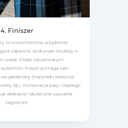
4. Finiszer
ący to wszechstronne urządzenie
ce zapewnić doskonale rezultaty w
im czasie. Dzięki wbudowanym
systemom, finiszer pomaga nam
wa garderobę (marynarki, płaszcze,
wetry itp.). Kombinacja pary i ciepłego
je delikatne i skuteczne usuwanie
zagnieceń.