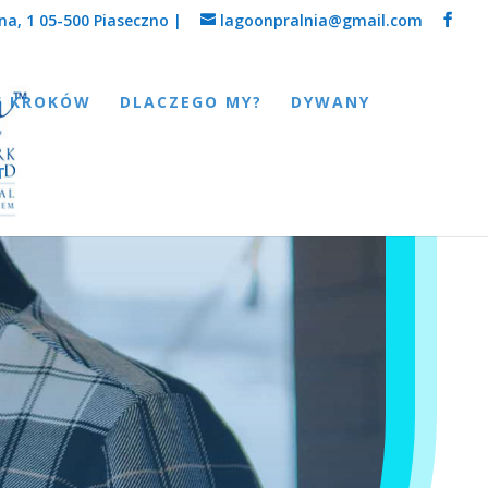
na, 1 05-500 Piaseczno |
lagoonpralnia@gmail.com
6 KROKÓW
DLACZEGO MY?
DYWANY
T