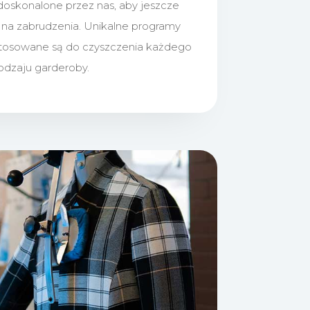
doskonalone przez nas, aby jeszcze
ć na zabrudzenia. Unikalne programy
tosowane są do czyszczenia każdego
odzaju garderoby.