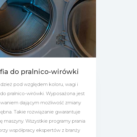
afia do pralnico-wirówki
zież pod względem koloru, wagi i
a do pralnico-wirówki. Wyposażona jest
erowaniem dającym możliwość zmiany
ębna. Takie rozwiązanie gwarantuje
cę maszyny. Wszystkie programy prania
przy współpracy ekspertów z branży